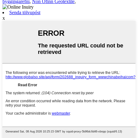
byggingarefni
,
Non Ofinn Geotextile
,
Senda tölvupóst
x