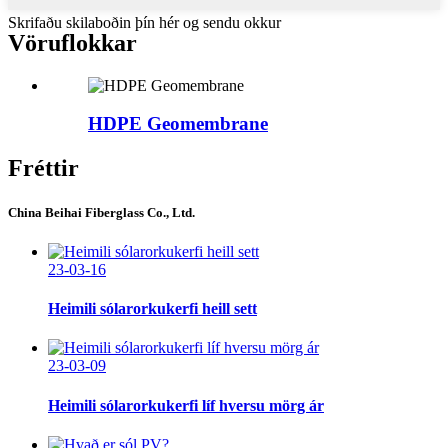
Skrifaðu skilaboðin þín hér og sendu okkur
Vöruflokkar
HDPE Geomembrane
Fréttir
China Beihai Fiberglass Co., Ltd.
23-03-16
Heimili sólarorkukerfi heill sett
23-03-09
Heimili sólarorkukerfi líf hversu mörg ár