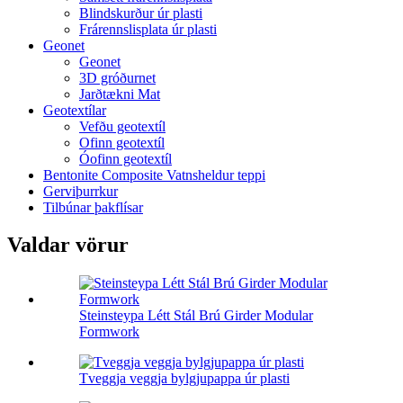
Blindskurður úr plasti
Frárennslisplata úr plasti
Geonet
Geonet
3D gróðurnet
Jarðtækni Mat
Geotextílar
Vefðu geotextíl
Ofinn geotextíl
Óofinn geotextíl
Bentonite Composite Vatnsheldur teppi
Gerviþurrkur
Tilbúnar þakflísar
Valdar vörur
Steinsteypa Létt Stál Brú Girder Modular
Formwork
Tveggja veggja bylgjupappa úr plasti