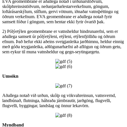
EVA geomembrane er aðallega notað í urðunarstöðvum,
skólphreinsistöðvum, neðanjarðarlestarverkefnum, göngum,
loftárásarskýlum, stíflum, gervi vötnum, iðnaðar vatnsþéttingu og
öðrum verkefnum. EVA geomembrane er aðallega notað fyrir
samsett fóður í göngum, sem hentar ekki fyrir óvarið þak.
2) Pólýetýlen geomembrane er vatnsheldur hindrunarefni, sem er
aðallega samsett úr pólýetýleni, etýleni, etýlenfjölliða og öðrum
efnum. Það hefur ekki aðeins sveigjanleika jarðhimnu, heldur einnig
með góða teygjanleika, aðlögunarhæfni að aflögun og öðrum getu,
sem eykur til muna vatnsheldur og gegn-seytingargetu.
Umsókn
Aðallega notað við urðun, skólp og vökvahreinsun, vatnsvernd,
landbúnað, flutninga, háhraða járnbrautir, jarðgöng, flugvelli,
flugvelli, byggingar, landslag og önnur lekavörn.
Myndband