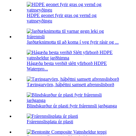
HDPE geonet fyrir gras og vernd og
vatnseyðingu
Jarðtæknimotta til að koma í veg fyrir rásir og ...
Hágæða besta verðið slétt yfirborð HDPE
Waterpro...
Tæringarvörn, háþéttni samsett afrennslisborð
Blindskurður úr plasti fyrir frárennsli jarðganga
Frárennslisplata úr plasti