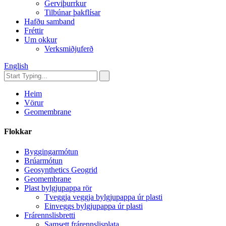
Gerviþurrkur
Tilbúnar þakflísar
Hafðu samband
Fréttir
Um okkur
Verksmiðjuferð
English
Heim
Vörur
Geomembrane
Flokkar
Byggingarmótun
Brúarmótun
Geosynthetics Geogrid
Geomembrane
Plast bylgjupappa rör
Tveggja veggja bylgjupappa úr plasti
Einveggs bylgjupappa úr plasti
Frárennslisbretti
Samsett frárennslisplata