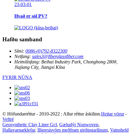
23-03-01
Hvað er sól PV?
Hafðu samband
Sími:
0086-(0)792-8322300
Netfang:
sales3@fiberglassfiber.com
Heimilisfang:
Beihai Industry Park, Chonghong 280#,
Jiujiang City, Jiangxi Kína
FYRIR NÚNA
© Höfundarréttur - 2010-2022 : Allur réttur áskilinn.
Heitar vörur
-
Veftré
Geosynthetic Clay Liner Gcl
,
Gæludýr Nonwoven
,
Hallavarnarklefar
,
Illgresisvörn meðfram girðingarlínum
,
Vatnsheld