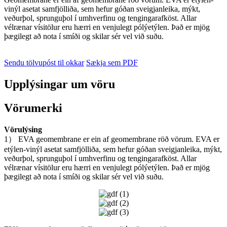
vinýl asetat samfjölliða, sem hefur góðan sveigjanleika, mýkt,
veðurþol, sprunguþol í umhverfinu og tengingarafköst. Allar
vélrænar vísitölur eru hærri en venjulegt pólýetýlen. Það er mjög
þægilegt að nota í smíði og skilar sér vel við suðu.
Sendu tölvupóst til okkar
Sækja sem PDF
Upplýsingar um vöru
Vörumerki
Vörulýsing
1） EVA geomembrane er ein af geomembrane röð vörum. EVA er
etýlen-vinýl asetat samfjölliða, sem hefur góðan sveigjanleika, mýkt,
veðurþol, sprunguþol í umhverfinu og tengingarafköst. Allar
vélrænar vísitölur eru hærri en venjulegt pólýetýlen. Það er mjög
þægilegt að nota í smíði og skilar sér vel við suðu.