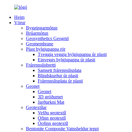
Heim
Vörur
Byggingarmótun
Brúarmótun
Geosynthetics Geogrid
Geomembrane
Plast bylgjupappa rör
Tveggja veggja bylgjupappa úr plasti
Einveggs bylgjupappa úr plasti
Frárennslisbretti
Samsett frárennslisplata
Blindskurður úr plasti
Frárennslisplata úr plasti
Geonet
Geonet
3D gróðurnet
Jarðtækni Mat
Geotextílar
Vefðu geotextíl
Ofinn geotextíl
Óofinn geotextíl
Bentonite Composite Vatnsheldur teppi