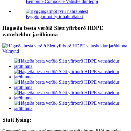
Bentonite Composite Vatnsheldur teppi
Byggingarmót fyrir háhraðalest
Hágæða besta verðið Slétt yfirborð HDPE
vatnsheldur jarðhimna
Stutt lýsing:
Geomembrane er ein af geomembrane röð vörum. EVA er etýlen-