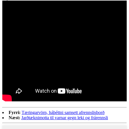
Fyrri:
Tæringarvörn, háþéttni samsett afrennslisborð
Næst:
Jarðtæknimotta til varnar gegn leki og frárennsli