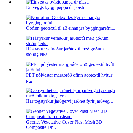
Einveggs bylgjupappa úr plasti
Óofinn geotextíl til að einangra byggingarefni...
Hástyrkur vefnaður jarðtextíl með góðum
stöðugleika
PET pólýester margþráð ofinn geotextíl hvítur
g...
Hár togstyrkur jarðgervi jarðnet fyrir jarðveg...
Geonet Vegetative Cover Plast Mesh 3D
Composite Dr...