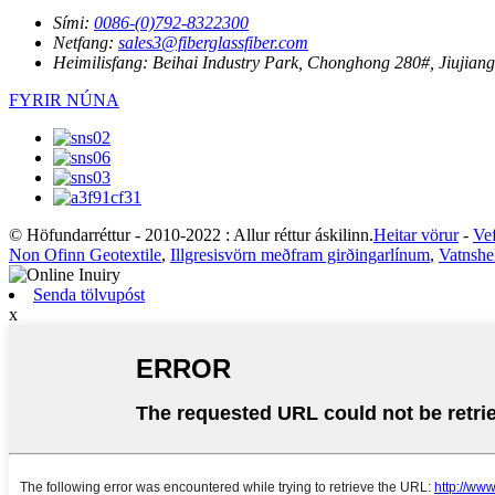
Sími:
0086-(0)792-8322300
Netfang:
sales3@fiberglassfiber.com
Heimilisfang:
Beihai Industry Park, Chonghong 280#, Jiujiang 
FYRIR NÚNA
© Höfundarréttur - 2010-2022 : Allur réttur áskilinn.
Heitar vörur
-
Vef
Non Ofinn Geotextile
,
Illgresisvörn meðfram girðingarlínum
,
Vatnshe
Senda tölvupóst
x