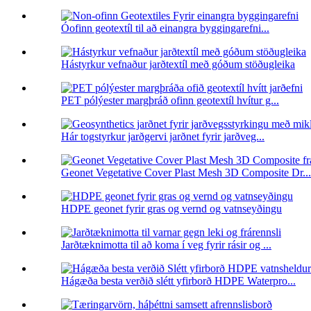
Óofinn geotextíl til að einangra byggingarefni...
Hástyrkur vefnaður jarðtextíl með góðum stöðugleika
PET pólýester margþráð ofinn geotextíl hvítur g...
Hár togstyrkur jarðgervi jarðnet fyrir jarðveg...
Geonet Vegetative Cover Plast Mesh 3D Composite Dr...
HDPE geonet fyrir gras og vernd og vatnseyðingu
Jarðtæknimotta til að koma í veg fyrir rásir og ...
Hágæða besta verðið slétt yfirborð HDPE Waterpro...