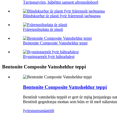
Tæringarvörn, háþéttni samsett afrennslisborð
Blindskurður úr plasti fyrir frárennsli jarðganga
Frárennslisplata úr plasti
Bentonite Composite Vatnsheldur teppi
Byggingarmót fyrir háhraðalest
Bentonite Composite Vatnsheldur teppi
Bentonite Composite Vatnsheldur teppi
Bentónít vatnshelda teppið er gert úr mjög þenjanlegu natr
Bentónít gegndræpa mottan sem búin er til með nálarstun
fyrirspurn
smáatriði