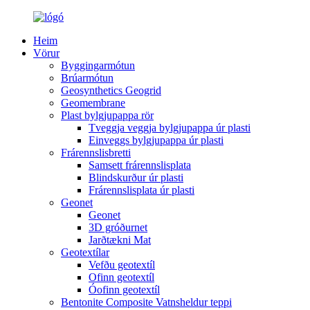
Heim
Vörur
Byggingarmótun
Brúarmótun
Geosynthetics Geogrid
Geomembrane
Plast bylgjupappa rör
Tveggja veggja bylgjupappa úr plasti
Einveggs bylgjupappa úr plasti
Frárennslisbretti
Samsett frárennslisplata
Blindskurður úr plasti
Frárennslisplata úr plasti
Geonet
Geonet
3D gróðurnet
Jarðtækni Mat
Geotextílar
Vefðu geotextíl
Ofinn geotextíl
Óofinn geotextíl
Bentonite Composite Vatnsheldur teppi