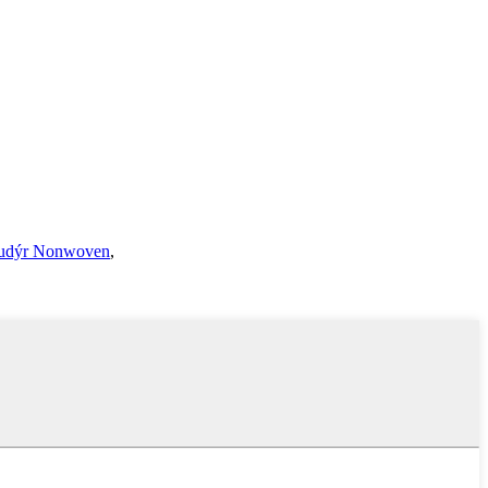
udýr Nonwoven
,