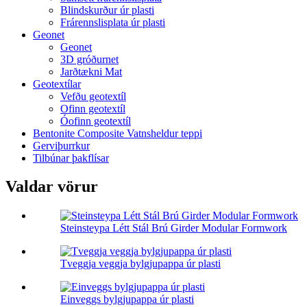
Blindskurður úr plasti
Frárennslisplata úr plasti
Geonet
Geonet
3D gróðurnet
Jarðtækni Mat
Geotextílar
Vefðu geotextíl
Ofinn geotextíl
Óofinn geotextíl
Bentonite Composite Vatnsheldur teppi
Gerviþurrkur
Tilbúnar þakflísar
Valdar vörur
Steinsteypa Létt Stál Brú Girder Modular Formwork
Tveggja veggja bylgjupappa úr plasti
Einveggs bylgjupappa úr plasti