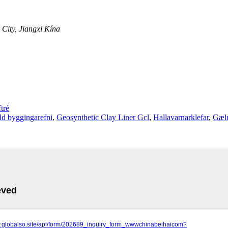
City, Jiangxi Kína
tré
ld byggingarefni
,
Geosynthetic Clay Liner Gcl
,
Hallavarnarklefar
,
Gæl