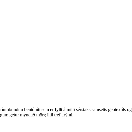
íumbundnu bentóníti sem er fyllt á milli sérstaks samsetts geotextíls og 
gum getur myndað mörg lítil trefjarými.