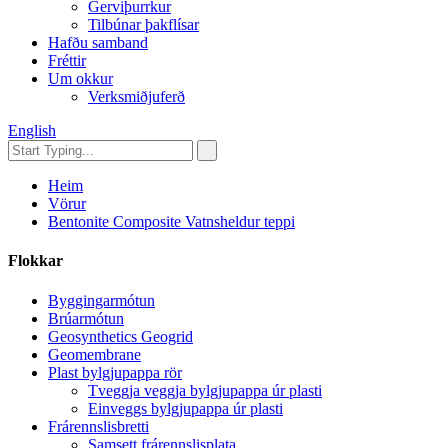
Gerviþurrkur
Tilbúnar þakflísar
Hafðu samband
Fréttir
Um okkur
Verksmiðjuferð
English
Heim
Vörur
Bentonite Composite Vatnsheldur teppi
Flokkar
Byggingarmótun
Brúarmótun
Geosynthetics Geogrid
Geomembrane
Plast bylgjupappa rör
Tveggja veggja bylgjupappa úr plasti
Einveggs bylgjupappa úr plasti
Frárennslisbretti
Samsett frárennslisplata